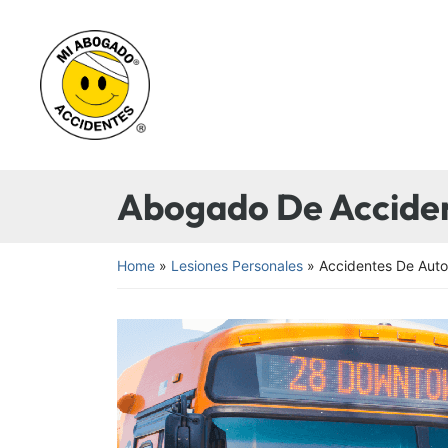
Skip
to
Return home
content
Abogado De Acciden
Home
»
Lesiones Personales
»
Accidentes De Aut