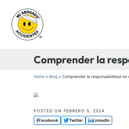
Skip
to
Return home
content
Comprender la respo
Home
»
Blog
»
Comprender la responsabilidad en 
POSTED ON
FEBRERO 5, 2024
Facebook
Twitter
LinkedIn