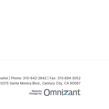
añol | Phone:
310-642-2642
| Fax:
310.694.3052
10215 Santa Monica Blvd.
,
Century City
,
CA
90067
Website Design b