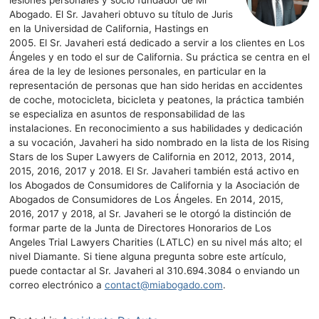
lesiones personales y socio fundador de Mi
Abogado. El Sr. Javaheri obtuvo su título de Juris
en la Universidad de California, Hastings en
2005. El Sr. Javaheri está dedicado a servir a los clientes en Los
Ángeles y en todo el sur de California. Su práctica se centra en el
área de la ley de lesiones personales, en particular en la
representación de personas que han sido heridas en accidentes
de coche, motocicleta, bicicleta y peatones, la práctica también
se especializa en asuntos de responsabilidad de las
instalaciones. En reconocimiento a sus habilidades y dedicación
a su vocación, Javaheri ha sido nombrado en la lista de los Rising
Stars de los Super Lawyers de California en 2012, 2013, 2014,
2015, 2016, 2017 y 2018. El Sr. Javaheri también está activo en
los Abogados de Consumidores de California y la Asociación de
Abogados de Consumidores de Los Ángeles. En 2014, 2015,
2016, 2017 y 2018, al Sr. Javaheri se le otorgó la distinción de
formar parte de la Junta de Directores Honorarios de Los
Angeles Trial Lawyers Charities (LATLC) en su nivel más alto; el
nivel Diamante. Si tiene alguna pregunta sobre este artículo,
puede contactar al Sr. Javaheri al
310.694.3084
o enviando un
correo electrónico a
contact@miabogado.com
.